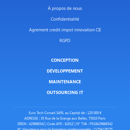
À propos de nous
Confidentialité
Agrement credit impot innovation CII
RGPD
CONCEPTION
DÉVELOPPEMENT
MAINTENANCE
OUTSOURCING IT
Euro Tech Conseil SARL au Capital de : 120 000 €
ADRESSE : 35 Rue de la Grange aux Belles, 75010 Paris
SIREN : 429886542 | Code APE : 6201Z | N° TVA : FR18429886542
N° d’existence pour la formation professionnelle : 11754128275